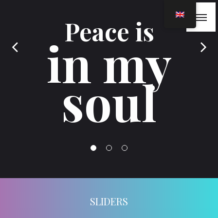
Peace is
in my
soul
SLIDERS