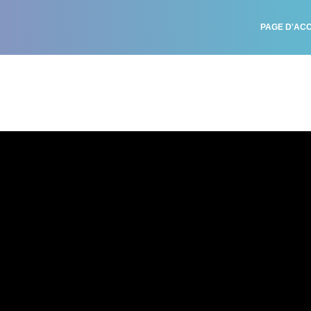
PAGE D'ACC
igband-divonne.org\/horny-strings-extrait\/#arve-youtube-yuc_pr-
/\/www.youtube-nocookie.com\/embed\/YUC_pr-WYYY?
1&rel=0&autohide=1&playsinline=0&autoplay=0"}