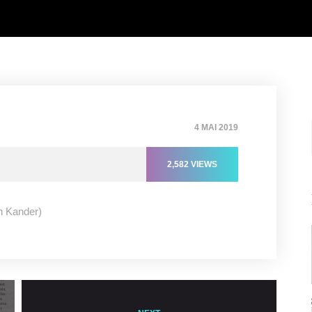
4 MAI 2019
2,582
VIEWS
n Kander)