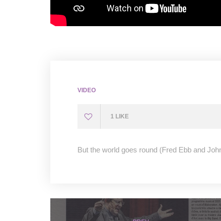
VIDEO
1
LIKE
But the world goes round (Fred Ebb and Joh