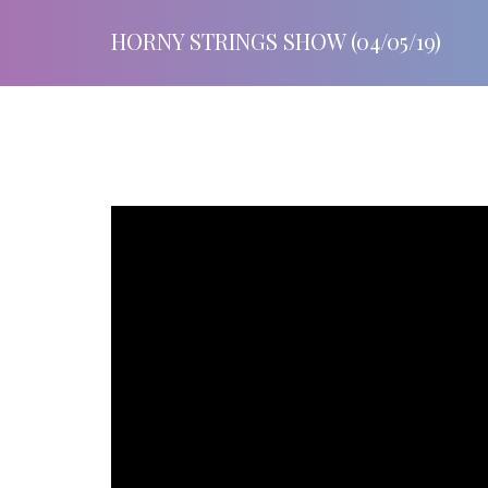
HORNY STRINGS SHOW (04/05/19)
{"@context":"http:\/\/schema.org\/","@id":"https:\/\/b
wyyy","@type":"VideoObject","embedURL":"https:\
feature=oembed&iv_load_policy=3&modestbranding=