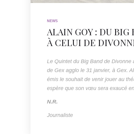
NEWS
ALAIN GOY : DU BI
À CELUI DE DIVONN
Le Quintet du Big Band de Divonne
de Gex agglo le 31 janvier, à Gex. Al
émis le souhait de venir jouer au th
espère que son vœu sera exaucé en
N.R.
Journaliste