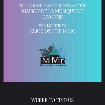
THE BIG BAND IS AN ORCHESTRA OF THE
MAISON DE LA MUSIQUE DE
DIVONNE
FOR MORE INFO
CLICK ON THE LOGO
WHERE TO FIND US